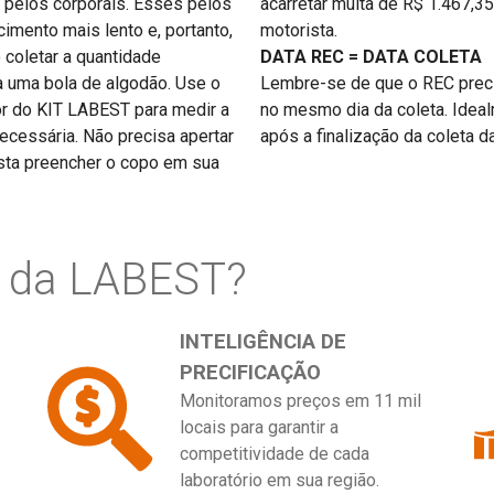
 pelos corporais. Esses pelos
acarretar multa de R$ 1.467,35
imento mais lento e, portanto,
motorista.
 coletar a quantidade
DATA REC = DATA COLETA
a uma bola de algodão. Use o
Lembre-se de que o REC preci
r do KIT LABEST para medir a
no mesmo dia da coleta. Ideal
ecessária. Não precisa apertar
após a finalização da coleta d
sta preencher o copo em sua
o da LABEST?
INTELIGÊNCIA DE
PRECIFICAÇÃO
Monitoramos preços em 11 mil
locais para garantir a
competitividade de cada
laboratório em sua região.