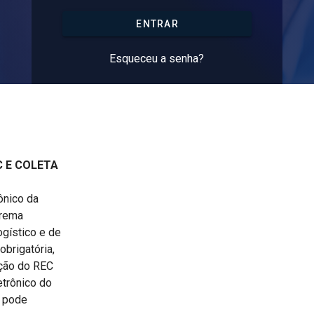
ENTRAR
Esqueceu a senha?
C E COLETA
ônico da
trema
ogístico e de
obrigatória,
ação do REC
etrônico do
, pode