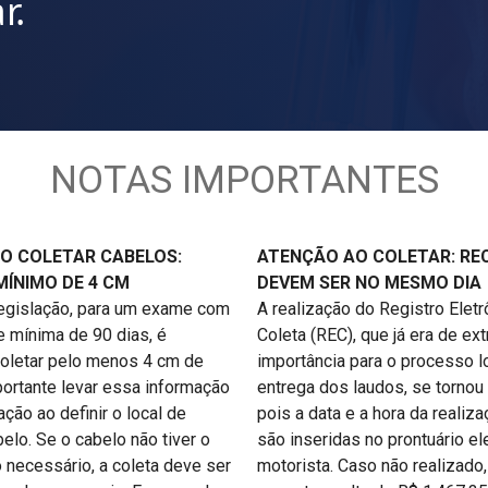
r.
NOTAS IMPORTANTES
O COLETAR CABELOS:
ATENÇÃO AO COLETAR: RE
ÍNIMO DE 4 CM
DEVEM SER NO MESMO DIA
legislação, para um exame com
A realização do Registro Eletr
e mínima de 90 dias, é
Coleta (REC), que já era de ex
oletar pelo menos 4 cm de
importância para o processo l
portante levar essa informação
entrega dos laudos, se tornou 
ção ao definir o local de
pois a data e a hora da realiz
elo. Se o cabelo não tiver o
são inseridas no prontuário el
necessário, a coleta deve ser
motorista. Caso não realizado