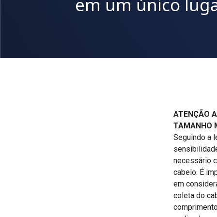
em um único luga
ATENÇÃO A
TAMANHO M
Seguindo a 
sensibilidad
necessário c
cabelo. É im
em considera
coleta do cab
comprimento 